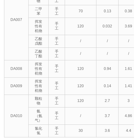
物
工
二甲
手
70
0.13
0.38
苯
工
DA007
挥发
手
性有
120
0.032
3.69
工
机物
乙酸
手
/
/
/
戊酯
工
乙酸
手
/
/
/
丁酯
工
挥发
手
DA008
性有
120
0.94
1.61
工
机物
挥发
手
DA009
性有
120
0.14
1.41
工
机物
颗粒
手
120
2.7
3
物
工
氨
手
DA010
（氨
/
3.7
4.86
工
气）
氯化
手
30
3.6
4.4
氢
工