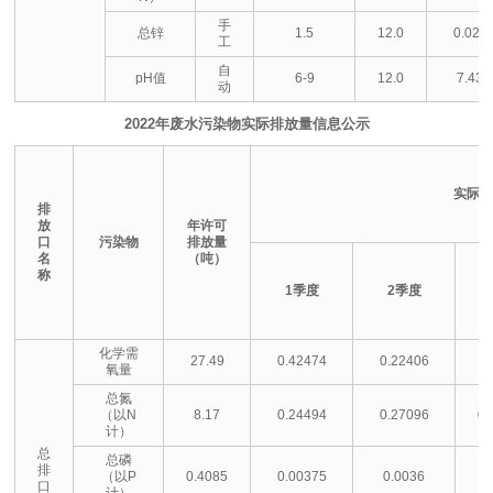
手
总锌
1.5
12.0
0.026
工
自
pH值
6-9
12.0
7.43
动
2022
年废水污染物实际排放量信息公示
实际
排
放
年许可
口
污染物
排放量
名
（吨）
称
1
季度
2
季度
化学需
27.49
0.42474
0.22406
0
氧量
总氮
（以N
8.17
0.24494
0.27096
0.
计）
总
总磷
排
（以P
0.4085
0.00375
0.0036
0
口
计）