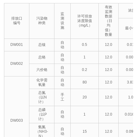
有效
浓度
监测
监
许可排放
数据
排放口
污染物
测
浓度限值
（日
编号
种类
设
（mg/L）
均
施
最小值
值）
数量
自
DW001
总镍
0.5
12.0
0.01
动
自
总铬
1
12.0
0.002
动
DW002
自
六价铬
0.2
12.0
0.002
动
化学需
自
80
12.0
3.83
氧量
动
总氮
手
（以N
20
12.0
1.0
工
计）
总磷
自
（以P
1
12.0
0.0168
动
计）
DW003
氨氮
自
（NH3-
15
12.0
0.099
动
N）