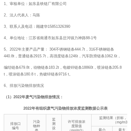
1、审核单位：如东县铁链厂有限公司
2、法人代表人：马陈
3、联系人及电话：顾建华15851326390
4、单位地址：江苏省南通市如东县岔河镇力神路88-1号
5、2022年主要产品产量： 304不锈钢链条444.7t，316不锈钢链条
440.8t，普通链条2915.7t，高强度链条1246t，汽车防滑链条1062.6t，
编结链条679.8t，动物链条183.2t，电镀锌链条18860t，喷涂链条205.8
t，喷涂链条180.8 t，热镀锌链条9716 t。
6、排放污染物排放情况
（1）2022年废气污染物排放情况：
2022
年有组织废气污染物排放浓度监测数据公示表
监测结果（折标，小
监
污染
许可排放浓
（mg/m3）
排放口
测
物种
度限值
编号
设
最小
最大
类
（mg/m3）