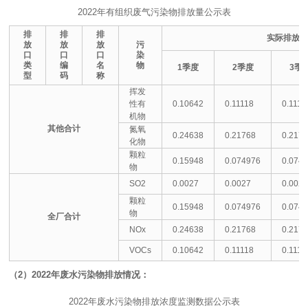
2022年有组织废气污染物排放量公示表
排
排
排
实际排放
放
放
放
污
口
口
口
染
类
编
名
物
1
季度
2
季度
3
季
型
码
称
挥发
性有
0.10642
0.11118
0.1111
机物
其他合计
氮氧
0.24638
0.21768
0.217
化物
颗粒
0.15948
0.074976
0.074
物
SO2
0.0027
0.0027
0.002
颗粒
0.15948
0.074976
0.074
物
全厂合计
NOx
0.24638
0.21768
0.217
VOCs
0.10642
0.11118
0.1111
（2）2022年废水污染物排放情况：
2022年废水污染物排放浓度监测数据公示表