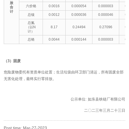
放
六价铬
0.0016
0.000054
0.000003
0.
合
计
总镍
0.0012
0.000036
0.000046
0.
总氮
（以N
8.17
0.24494
0.27096
0.
计）
总铬
0.0044
0.000144
0.000003
0.
（3）固废
危险废物委托有资质单位处置；生活垃圾由环卫部门清运，所有固废全部
无害化处理，最终实行零排放。
公示单位: 如东县铁链厂有限公司
二〇二三年三月二十三日
Post time: Mar-27-2023