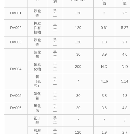
施
值
值
颗粒
手
DA001
120
2
2.5
物
工
挥发
手
DA002
性有
120
0.61
5.27
工
机物
颗粒
手
DA003
120
1.8
2.7
物
工
氯化
手
30
3.9
4.6
氢
工
氮氧
手
200
N.D
N.D
DA004
化物
工
氨
手
（氨
/
4.16
5.14
工
气）
氯化
手
DA005
30
3.8
4.3
氢
工
氯化
手
DA006
30
3.6
4.8
氢
工
正丁
手
/
/
/
醇
工
颗粒
手
120
1.9
2.7